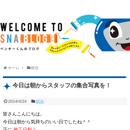
ホーム
総合
今日は朝からスタッフの集合写真を！
2014/4/24
総合
皆さんこんにちは。
今日は朝から気持ちのいい日でしたね＾＾
正に
施工日和！