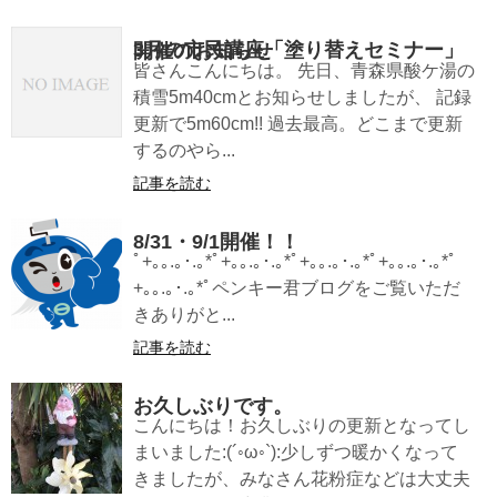
3月の市民講座「塗り替えセミナー」開催のお知らせ
皆さんこんにちは。 先日、青森県酸ケ湯の
積雪5m40cmとお知らせしましたが、 記録
更新で5m60cm!! 過去最高。どこまで更新
するのやら...
記事を読む
8/31・9/1開催！！
ﾟ+｡｡.｡･.｡*ﾟ+｡｡.｡･.｡*ﾟ+｡｡.｡･.｡*ﾟ+｡｡.｡･.｡*ﾟ
+｡｡.｡･.｡*ﾟペンキー君ブログをご覧いただ
きありがと...
記事を読む
お久しぶりです。
こんにちは！お久しぶりの更新となってし
まいました:(´◦ω◦`):少しずつ暖かくなって
きましたが、みなさん花粉症などは大丈夫