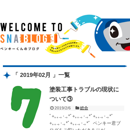
2019年02月
一覧
塗装工事トラブルの現状に
ついて③
2019/2/6
総合
ﾟ+｡｡.｡･.｡*ﾟ+｡｡.｡･.｡*ﾟ+｡｡.｡･.｡*ﾟ
+｡｡.｡･.｡*ﾟ+｡｡.｡･.｡*ﾟ ペンキー君ブ