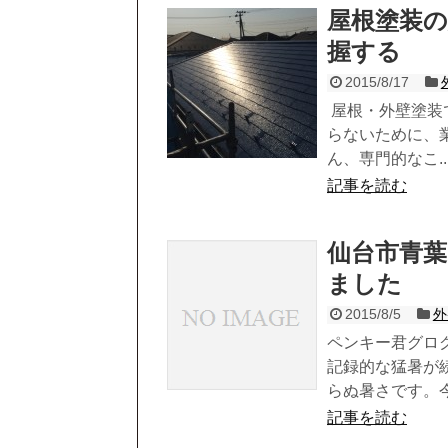
屋根塗装
握する
2015/8/17
屋根・外壁塗装
らないために、
ん、専門的なこ..
記事を読む
仙台市青葉
ました
2015/8/5
外
ペンキー君グロ
記録的な猛暑が
らぬ暑さです。今.
記事を読む