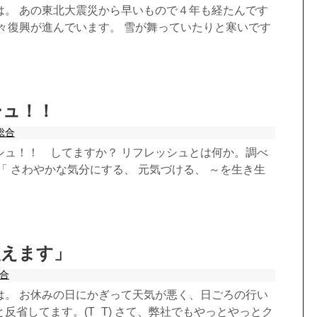
は。 あの東北大震災から早いもので４年も経たんです
日々復興が進んでいます。 雪が舞っていたりと寒いです
シュ！！
総合
シュ！！ してますか？ リフレッシュとは何か。調べ
「 さわやかな気分にする、 元気づける、 ～を生き生
使えます」
合
は。 お休みの日にかぎって天気が悪く、日ごろの行い
反省してます。(T_T) さて、弊社でもやっとやっとク