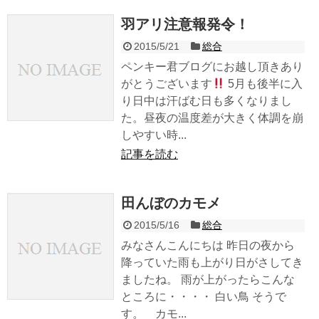
羽アリ注意報発令！
2015/5/21
総合
ペンキー君ブログにお越し頂きあり
がとうございます
5月も後半に入
り日中は汗ばむ日も多くなりまし
た。昼夜の温度差が大きく体調を崩
しやすい時...
記事を読む
田んぼのカモメ
2015/5/16
総合
みなさんこんにちは 昨日の夜から
降っていた雨も上がり日がさしてき
ましたね。 雨が上がったらこんな
ところに・・・・ 白い鳥 そうで
す。 カモ...