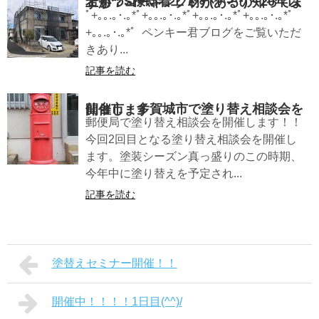
岩切：S様邸着工です(*^-^*)～20年以上もつコーキング材があるの知ってますか？～
ﾟ+｡｡.｡･.｡*ﾟ+｡｡.｡･.｡*ﾟ+｡｡.｡･.｡*ﾟ+｡｡.｡･.｡*ﾟ
+｡｡.｡･.｡*ﾟ ペンキー君ブログをご覧いただ
きあり...
記事を読む
仙台市・多賀城市で塗り替え相談会を開催します
郵便局で塗り替え相談会を開催します！！
今回2回目となる塗り替え相談会を開催し
ます。塗装シーズン真っ盛りのこの時期、
今年中に塗り替えを予定され...
記事を読む
塗替えセミナー開催！！
開催中！！！！1日目(^^)/