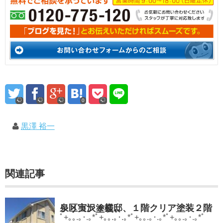
0
黒澤 裕一
関連記事
泉区実沢Ａ様邸、１階クリア塗装２階シリコン塗装、
ﾟ+｡｡.｡･.｡*ﾟ+｡｡.｡･.｡*ﾟ+｡｡.｡･.｡*ﾟ+｡｡.｡･.｡*ﾟ