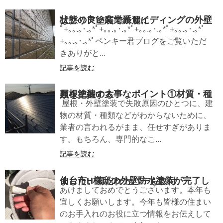
状態の良い窯業系サイディングの外壁はクリア塗装で綺麗に
ﾟ+｡｡.｡･.｡*ﾟ+｡｡.｡･.｡*ﾟ+｡｡.｡･.｡*ﾟ+｡｡.｡･.｡*ﾟ
+｡｡.｡･.｡*ﾟペンキー君ブログをご覧いただ
きありがと...
記事を読む
屋根塗装の大事なポイント①材質・種類を把握する
屋根・外壁塗装で失敗原因のひとつに、建
物の材質・種類などがわからないために、
業者の言われるがまま、任せすぎがありま
す。もちろん、専門的なこ...
記事を読む
仙台市H様邸の外壁防水塗装が完了しました。雨だれカバーも取付
あけましておめでとうございます。本年も
宜しくお願いします。今年も皆様の住まい
のお手入れのお役に立つ情報をお伝えして