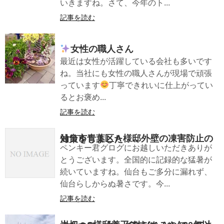
いきますね。さて、今年のト...
記事を読む
女性の職人さん
最近は女性が活躍している会社も多いです
ね。当社にも女性の職人さんが現場で頑張
っています
丁寧できれいに仕上がってい
るとお褒め...
記事を読む
仙台市青葉区Ａ様邸外壁の凍害防止の対策をしました
ペンキー君グログにお越しいただきありが
とうございます。全国的に記録的な猛暑が
続いていますね。仙台もご多分に漏れず、
仙台らしからぬ暑さです。今...
記事を読む