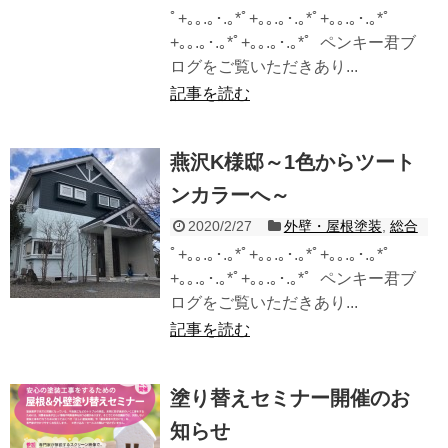
ﾟ+｡｡.｡･.｡*ﾟ+｡｡.｡･.｡*ﾟ+｡｡.｡･.｡*ﾟ
+｡｡.｡･.｡*ﾟ+｡｡.｡･.｡*ﾟ ペンキー君ブ
ログをご覧いただきあり...
記事を読む
燕沢K様邸～1色からツート
ンカラーへ～
2020/2/27
外壁・屋根塗装
,
総合
ﾟ+｡｡.｡･.｡*ﾟ+｡｡.｡･.｡*ﾟ+｡｡.｡･.｡*ﾟ
+｡｡.｡･.｡*ﾟ+｡｡.｡･.｡*ﾟ ペンキー君ブ
ログをご覧いただきあり...
記事を読む
塗り替えセミナー開催のお
知らせ