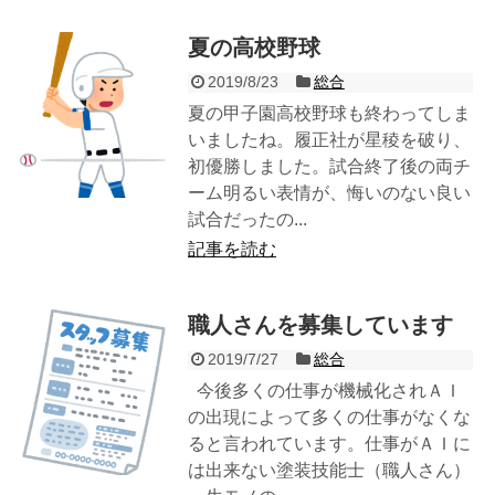
夏の高校野球
2019/8/23
総合
夏の甲子園高校野球も終わってしま
いましたね。履正社が星稜を破り、
初優勝しました。試合終了後の両チ
ーム明るい表情が、悔いのない良い
試合だったの...
記事を読む
職人さんを募集しています
2019/7/27
総合
今後多くの仕事が機械化されＡＩ
の出現によって多くの仕事がなくな
ると言われています。仕事がＡＩに
は出来ない塗装技能士（職人さん）