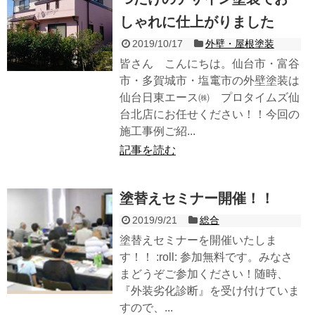
しゃれに仕上がりました
2019/10/17
外壁・屋根塗装
皆さん こんにちは。仙台市・富谷
市・多賀城市・塩竃市の外壁塗装は
仙台日東エース㈱ プロタイムズ仙
台北店にお任せください！！今回の
施工事例ご紹...
記事を読む
塗替えセミナー開催！！
2019/9/21
総合
塗替えセミナーを開催いたしま
す！！ :roll: 参加無料です。みなさ
まどうぞご参加ください！随時、
『外装劣化診断』を受け付けていま
すので、...