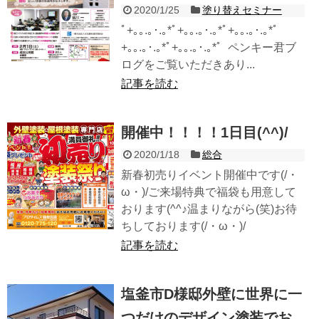
2020/1/25
塗り替えセミナー
ﾟ+｡｡.｡･.｡*ﾟ+｡｡.｡･.｡*ﾟ+｡｡.｡･.｡*ﾟ
+｡｡.｡･.｡*ﾟ+｡｡.｡･.｡*ﾟ ペンキー君ブ
ログをご覧いただきあり...
記事を読む
開催中！！！！1日目(^^)/
2020/1/18
総合
新春初売りイベント開催中です(/・
ω・)/ご来場特典で福袋も用意して
おります(^^♪温まりながら(笑)お待
ちしております(/・ω・)/
記事を読む
塩釜市D様邸外壁に世界に一
つだけのデザイン塗装でお