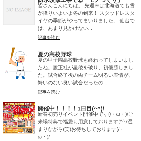
防水改修工事で②「モノづくり」
皆さんこんにちは。 先週末は北海道でも雪
が降りいよいよ冬の到来！ スタッドレスタ
イヤの季節がやってまいりました。 仙台で
は、あまり見かけない...
記事を読む
夏の高校野球
夏の甲子園高校野球も終わってしまいまし
たね。履正社が星稜を破り、初優勝しまし
た。試合終了後の両チーム明るい表情が、
悔いのない良い試合だったの...
記事を読む
開催中！！！！1日目(^^)/
新春初売りイベント開催中です(/・ω・)/ご
来場特典で福袋も用意しております(^^♪温
まりながら(笑)お待ちしております(/・
ω・)/