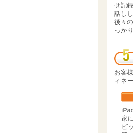
せ記
話し
後々
っか
お客
ィネ
iP
家
ピ