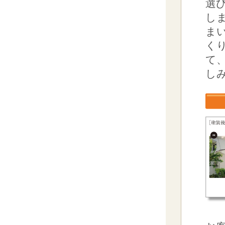
選
し
ま
く
て
し