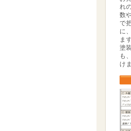
れ
数
で
に
ま
塗
も
け