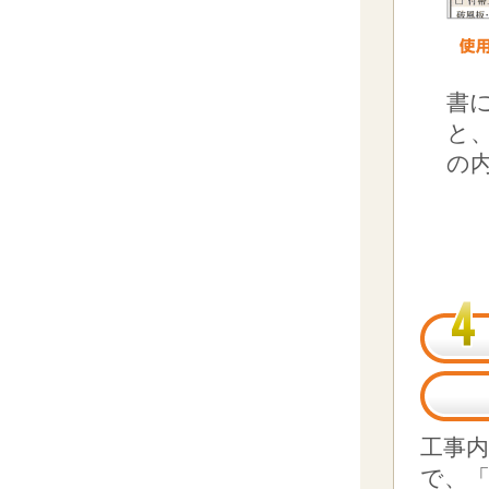
書
と
の
工事
で、