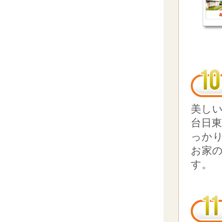
美し
台日
っか
お家
す。