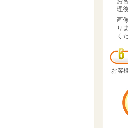
お
理
画
り
く
お客