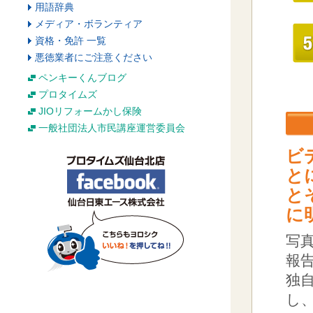
用語辞典
メディア・ボランティア
資格・免許 一覧
悪徳業者にご注意ください
ペンキーくんブログ
プロタイムズ
JIOリフォームかし保険
一般社団法人市民講座運営委員会
ビ
と
と
に
写
報
独
し