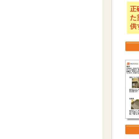
正
た
供