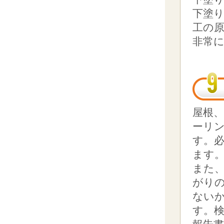
下塗
工の
非常
屋根
ーリ
す。
ます
また
がり
ない
す。