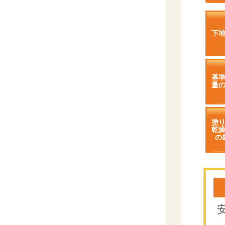
下
基
量
塗
乾
の