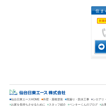
■
仙台日東エースHOME
■
外壁・屋根塗装
■
雨漏り・防水工事
■
シロアリ
■
お家を長持ちさせるために
■
スタッフ紹介
■
ペンキーくんのブログ
■
お