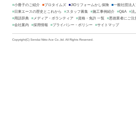
■
小冊子のご紹介
■
プロタイムズ
■
JIOリフォームかし保険
■
一般社団法人
■
日東エースの歴史とこれから
■
スタッフ募集
■
施工事例紹介
■
Q&A
■
法
■
用語辞典
■
メディア・ボランティア
■
資格・免許 一覧
■
悪徳業者にご注
■
会社案内
■
採用情報
■
プライバシー・ポリシー
■
サイトマップ
Copyright(C) Sendai Nitto Ace Co.,ltd. All Rights Reserved.