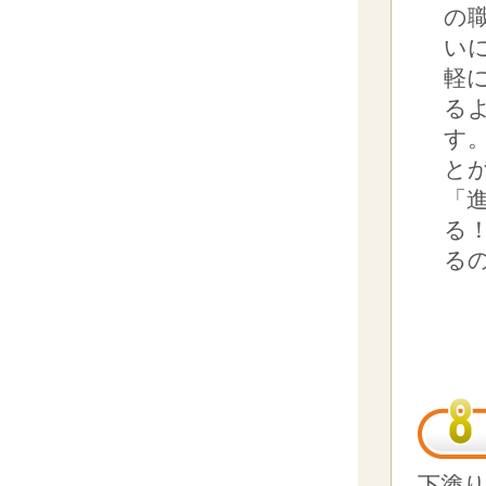
の
い
軽
る
す
と
「
る
る
下塗