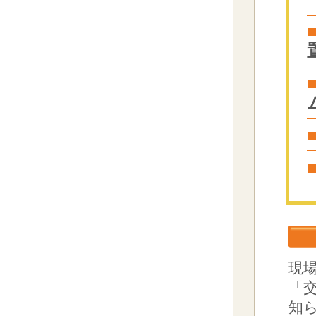
現
「
知